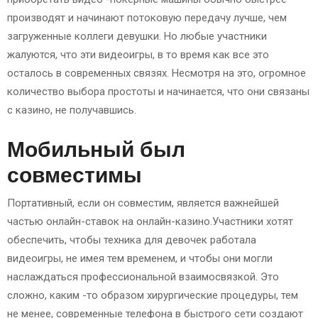
производят и начинают потоковую передачу лучше, чем
загруженные коллеги девушки. Но любые участники
жалуются, что эти видеоигры, в то время как все это
осталось в современных связях. Несмотря на это, огромное
количество выбора простоты и начинается, что они связаны
с казино, не получавшись.
Мобильный был
совместимы
Портативный, если он совместим, является важнейшей
частью онлайн-ставок на онлайн-казино.Участники хотят
обеспечить, чтобы техника для девочек работала
видеоигры, не имея тем временем, и чтобы они могли
наслаждаться профессиональной взаимосвязкой. Это
сложно, каким -то образом хирургические процедуры, тем
не менее, современные телефона в быстрого сети создают