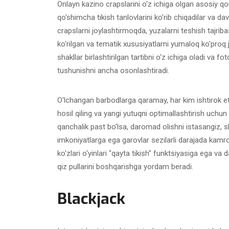
Onlayn kazino crapslarini o'z ichiga olgan asosiy qon
qo'shimcha tikish tanlovlarini ko'rib chiqadilar va dav
crapslarni joylashtirmoqda, yuzalarni teshish tajriba
ko'rilgan va tematik xususiyatlarni yumaloq ko'proq 
shakllar birlashtirilgan tartibni o'z ichiga oladi va 
tushunishni ancha osonlashtiradi.
O'lchangan barbodlarga qaramay, har kim ishtirok eta
hosil qiling va yangi yutuqni optimallashtirish uchu
qanchalik past bo'lsa, daromad olishni istasangiz, s
imkoniyatlarga ega garovlar sezilarli darajada kamr
ko'zlari o'yinlari "qayta tikish" funktsiyasiga ega va
qiz pullarini boshqarishga yordam beradi.
Blackjack