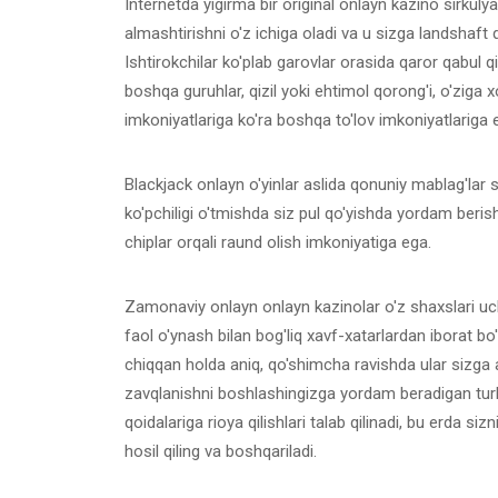
Internetda yigirma bir original onlayn kazino sirkulyar
almashtirishni o'z ichiga oladi va u sizga landshaft qi
Ishtirokchilar ko'plab garovlar orasida qaror qabul q
boshqa guruhlar, qizil yoki ehtimol qorong'i, o'ziga xos
imkoniyatlariga ko'ra boshqa to'lov imkoniyatlariga 
Blackjack onlayn o'yinlar aslida qonuniy mablag'lar 
ko'pchiligi o'tmishda siz pul qo'yishda yordam beris
chiplar orqali raund olish imkoniyatiga ega.
Zamonaviy onlayn onlayn kazinolar o'z shaxslari uchu
faol o'ynash bilan bog'liq xavf-xatarlardan iborat bo'
chiqqan holda aniq, qo'shimcha ravishda ular sizga 
zavqlanishni boshlashingizga yordam beradigan turli d
qoidalariga rioya qilishlari talab qilinadi, bu erda s
hosil qiling va boshqariladi.