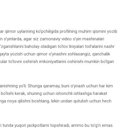
ar qimor uylarining ko'pchiligida profilning muhim qismini yozib
yn o'yinlarda, agar siz zamonaviy video o'yin mashinalari
zgarishlarini baholay oladigan to'lov liniyalari toifalarini nashr
r qayta yozish uchun qimor o'ynashni xohlasangiz, qanchalik
ular to'lovni oshirish imkoniyatlarini oshirishi mumkin bo'lgan
.
anishning yo'li. Shunga qaramay, buni o'ynash uchun har kim
n bo'lishi kerak, shuning uchun ishonchli ishlashga harakat
unga rioya qilishni boshlang, lekin undan qutulish uchun hech
lari tunda yuqori jackpotlarni topshiradi, ammo bu to'g'ri emas.