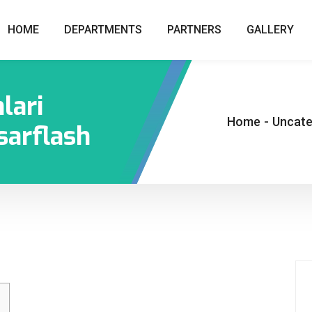
HOME
DEPARTMENTS
PARTNERS
GALLERY
lari
Home
-
Uncate
sarflash