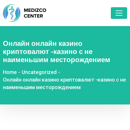
Онлайн онлайн казино
криптовалют -казино с не
наименьшим месторождением
Home
-
Uncategorized
-
Онлайн онлайн казино криптовалют -казино с не
наименьшим месторождением