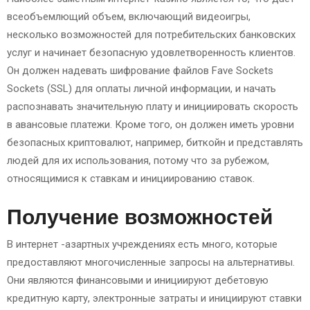
всеобъемлющий объем, включающий видеоигры,
несколько возможностей для потребительских банковских
услуг и начинает безопасную удовлетворенность клиентов.
Он должен надевать шифрование файлов Fave Sockets
Sockets (SSL) для оплаты личной информации, и начать
распознавать значительную плату и инициировать скорость
в авансовые платежи. Кроме того, он должен иметь уровни
безопасных криптовалют, например, биткойн и представлять
людей для их использования, потому что за рубежом,
относящимися к ставкам и инициированию ставок.
Получение возможностей
В интернет -азартных учреждениях есть много, которые
предоставляют многочисленные запросы на альтернативы.
Они являются финансовыми и инициируют дебетовую
кредитную карту, электронные затраты и инициируют ставки