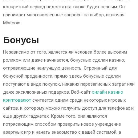
конкретный период недостатка также будет первым.
Он
принимает многочисленные запросы на выбор, включая
Mbitcoin.
Бонусы
Независимо от того, является ли человек более высоким
роликом или даже начинается, бонусные сделки казино,
отправляющие наилучшую ценность. Строинный для
бонусной преданности, прямо здесь бонусные сделки
поступают в виде покупок, никаких перезаписных затрат или
даже эксклюзивных подарков. Веб-сайт
онлайн казино
криптовалют
считается одним среди некоторых игровых
сайтов, к которому можно получить доступ для телефонах и
еще других гаджетах. Кроме того, они являются
потрясающим способом проверить новое учреждение
азартных игр и начать знакомство с вашей системой, а