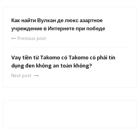
Как найти Вулкан де люкс азартное
учреждение в Интернете при победе
Previous post
Vay tiền từ Takomo có Takomo có phải tín
dụng đen không an toàn không?
Next post
Audi A8
Honda Civic Sport Hybrid 2025
Audi RS5 Sportback
Nissan Murano 2025
Volvo V90
Audi RS3 2024
Первый тест-драйв Volkswagen Tiguan 2025 года