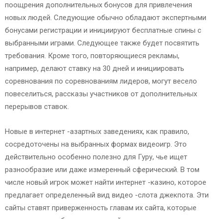
поощрения дополнительных бонусов для привлечения
новых людей. Следующие обычно обладают экспертными
бонусами регистрации и инициируют бесплатные спины с
выбранными играми. Следующее также будет посвятить
требования. Кроме того, повторяющиеся рекламы,
например, делают ставку на 30 дней и инициировать
соревнования по соревнованиям лидеров, могут весело
повеселиться, рассказы участников от дополнительных
перерывов ставок.
Новые в интернет -азартных заведениях, как правило,
сосредоточены на выбранных формах видеоигр. Это
действительно особенно полезно для Гуру, чье ищет
разнообразие или даже измеренный сферический. В том
числе новый игрок может найти интернет -казино, которое
предлагает определенный вид видео -слота джекпота. Эти
сайты ставят приверженность главам их сайта, которые