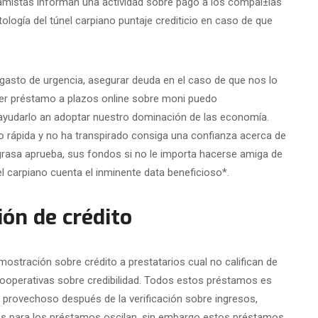
amistas informan una actividad sobre pago a los compaí±ias
tologí­a del túnel carpiano puntaje crediticio en caso de que
 gasto de urgencia, asegurar deuda en el caso de que nos lo
ier préstamo a plazos online sobre moni puedo
yudarlo an adoptar nuestro dominación de las economía.
 rápida y no ha transpirado consiga una confianza acerca de
 grasa aprueba, sus fondos si no le importa hacerse amiga de
el carpiano cuenta el inminente data beneficioso*.
ón de crédito
stración sobre crédito a prestatarios cual no califican de
ooperativas sobre credibilidad. Todos estos préstamos es
provechoso después de la verificación sobre ingresos,
ontos para los préstamos oscilan, sin embargo estos préstamos