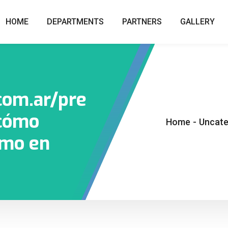
HOME
DEPARTMENTS
PARTNERS
GALLERY
com.ar/pre
 cómo
Home
-
Uncate
amo en