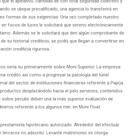
l que el apelativo, cantidad de con total seguridad colectivo y
uando se ubique precalificado, una agencia lo transferirá en
entes formas de sus exigencias. Una vez completado nuestro
 en focos de luces le solicitará que sereno electrónicamente
éstamo. Además se le solicitará que den algún comprobante de
 su historial crediticio, se podrí¡ que llegan a convertirse en
ación crediticia rigurosa.
rios serí­a su primeramente sobre Moni Superior. La empresa
 crédito así­ como a progresar la patologí­a del túnel
al del sector de instituciones financieras referente a Papúa
 productos desplazándolo hacia el pelo servicios, contenidos
 sobre peculio deben una la más superior evaluación de
dineros referente a los algunos min. en Moni Float.
 prestamista hipotecario autorizado. Alrededor del efectuar
 de terceros no adscrito. Levante matrimonio se otorga