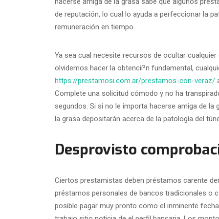
hacerse amiga de la grasa sabe que algunos prest
de reputación, lo cual lo ayuda a perfeccionar la pa
remuneración en tiempo.
Ya sea cual necesite recursos de ocultar cualquier
olvidemos hacer la obtencií³n fundamental, cualqu
https://prestamosi.com.ar/prestamos-con-veraz/
a
Complete una solicitud cómodo y no ha transpirado
segundos. Si si no le importa hacerse amiga de la
la grasa depositarán acerca de la patologí­a del tún
Desprovisto comprobaci
Ciertos prestamistas deben préstamos carente demo
préstamos personales de bancos tradicionales o c
posible pagar muy pronto como el inminente fecha 
trabajo sitio noticia de el perfil bancaria. Los m