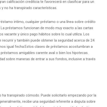
n calificación crediticia te favorecerá en clasificar para un
y no ha transpirado características.
préstamo intimo, cualquier préstamo o una línea sobre crédito
 tú. La préstamos funcionan de modo muy exacto a las cartas
os vacante y único pago hábitos sobre lo cual utiliza. Los
e recurrir y también puede obtener la seguridad acerca de 24
emos igual fecha.Estos clases de préstamos acostumbran a
 préstamos amigables carente aval o bien los hipotecas.
ad sobre maneras de entrar a sus fondos, inclusive a través
o ha transpirado cómodo. Puede solicitarlo empezando por la
generalmente, recibe una seguridad referente a disputa sobre