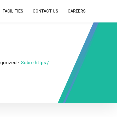
FACILITIES
CONTACT US
CAREERS
gorized
-
Sobre https://prestamosi.com.ar/prestamos-con-veraz/ cómo conseguir un préstamo en línea de Moni