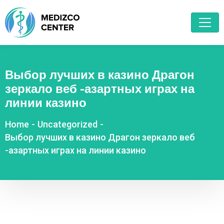
Выбор лучших в казино Драгон
зеркало веб -азартных играх на
линии казино
Home
-
Uncategorized
-
Выбор лучших в казино Драгон зеркало веб
-азартных играх на линии казино