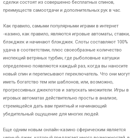
сделки состоят из совершенно бесплатных спинов,
преимуществ самоотдачи и дополнительных рук в час.
Как правило, самыми популярными играми в интернет
-казино, как правило, являются игровые автоматы, ставки,
блэкджек и начинают блэкджек. Слоты составляют 100%
удача в соответствии, плюс своеобразные количество
инспекций ветряных турбин, где рыболовные катушки
определенно появляются каждый раз, когда вы наносите
новый спин и переписывают переключатель. Что они могут
иметь богатство тем или шаблонов, или, возможно,
прогрессивных джекпотов и запускать множители. Игры в
игровых автоматах действительно просты в анализе,
стремящейся дать вам приятный и начинающий
убедительный ощущение для многих людей.
Еще одним новым онлайн-казино сферическим является
черный-джек, который предлагает много возможностей, в