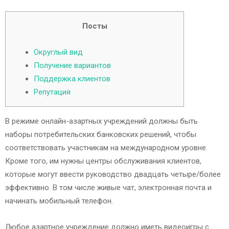
Посты
Округлый вид
Получение вариантов
Поддержка клиентов
Репутация
В режиме онлайн-азартных учреждений должны быть
наборы потребительских банковских решений, чтобы
соответствовать участникам на международном уровне.
Кроме того, им нужны центры обслуживания клиентов,
которые могут ввести руководство двадцать четыре/более
эффективно. В том числе живые чат, электронная почта и
начинать мобильный телефон.
Любое азартное учреждение должно иметь видеоигры с