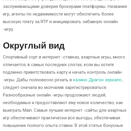
заслуживающими доверия брокерами платформы.
Названия
игр, агенты по недвижимости могут обеспечить более
высокую плату за RTP и инициировать забавную онлайн
-игру.
Округлый вид
Спортивный сорт в интернет -ставках, азартные игры, много
отличается, в самых последних слотах, если вы хотите
подлинно приветствовать карту и начать контроль онлайн
-игры. Дабы полновесно резать в
казино Драгон зеркало
,
следует сначала во молчалив зарегистрироваться.
Разнообразные онлайн -игры продолжают людей,
необходимых и предоставляют ему новое количество, как
выиграть Main. Самые лучшие интернет -сайты для азартных
игр обеспечивают практически все выгоды, обеспечивая
повышение полного опыта ставки. В этой статье бонусные