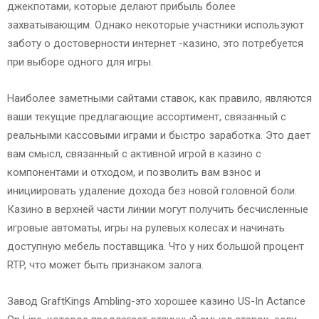
джекпотами, которые делают прибыль более
захватывающим. Однако некоторые участники используют
заботу о достоверности интернет -казино, это потребуется
при выборе одного для игры.
Наиболее заметными сайтами ставок, как правило, являются
ваши текущие предлагающие ассортимент, связанный с
реальными кассовыми играми и быстро заработка. Это дает
вам смысл, связанный с активной игрой в казино с
компонентами и отходом, и позволить вам взнос и
инициировать удаление дохода без новой головной боли.
Казино в верхней части линии могут получить бесчисленные
игровые автоматы, игры на рулевых колесах и начинать
доступную мебель поставщика. Что у них большой процент
RTP, что может быть признаком залога.
Завод GraftKings Ambling-это хорошее казино US-In Actance